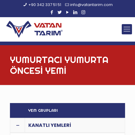
+90 342 337 51 51
info@vatantarim.com
YUMURTACI YUMURTA
ÖNCESİ YEMİ
YEM GRUPLARI
KANATLI YEMLERİ