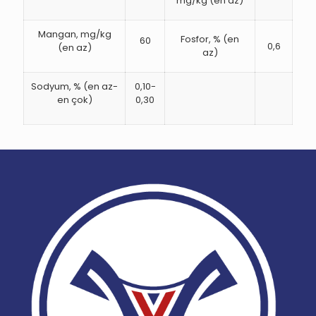
mg/kg (en az)
Mangan, mg/kg
Fosfor, % (en
60
0,6
(en az)
az)
Sodyum, % (en az-
0,10-
en çok)
0,30