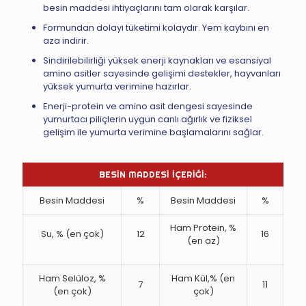
besin maddesi ihtiyaçlarını tam olarak karşılar.
Formundan dolayı tüketimi kolaydır. Yem kaybını en
aza indirir.
Sindirilebilirliği yüksek enerji kaynakları ve esansiyal
amino asitler sayesinde gelişimi destekler, hayvanları
yüksek yumurta verimine hazırlar.
Enerji-protein ve amino asit dengesi sayesinde
yumurtacı piliçlerin uygun canlı ağırlık ve fiziksel
gelişim ile yumurta verimine başlamalarını sağlar.
BESİN MADDESİ İÇERİĞİ:
Besin Maddesi
%
Besin Maddesi
%
Ham Protein, %
Su, % (en çok)
12
16
(en az)
Ham Selüloz, %
Ham Kül,% (en
7
11
(en çok)
çok)