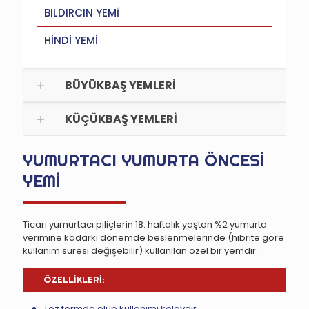
BILDIRCIN YEMİ
HİNDİ YEMİ
BÜYÜKBAŞ YEMLERİ
KÜÇÜKBAŞ YEMLERİ
YUMURTACI YUMURTA ÖNCESİ
YEMİ
Ticari yumurtacı piliçlerin 18. haftalık yaştan %2 yumurta
verimine kadarki dönemde beslenmelerinde (hibrite göre
kullanım süresi değişebilir) kullanılan özel bir yemdir.
ÖZELLİKLERİ:
Toz formda olup kullanımı kolaydır,