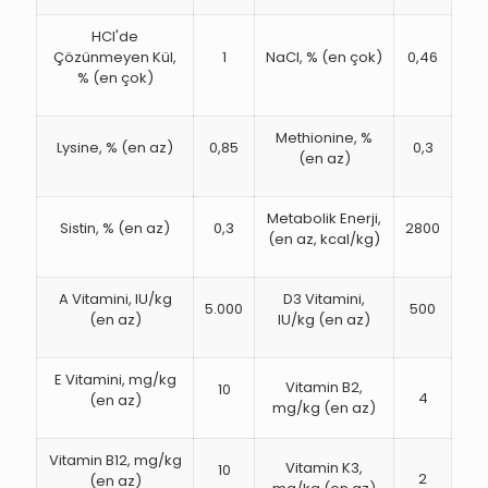
HCl'de
Çözünmeyen Kül,
1
NaCl, % (en çok)
0,46
% (en çok)
Methionine, %
Lysine, % (en az)
0,85
0,3
(en az)
Metabolik Enerji,
Sistin, % (en az)
0,3
2800
(en az, kcal/kg)
A Vitamini, IU/kg
D3 Vitamini,
5.000
500
(en az)
IU/kg (en az)
E Vitamini, mg/kg
Vitamin B2,
10
4
(en az)
mg/kg (en az)
Vitamin B12, mg/kg
Vitamin K3,
10
2
(en az)