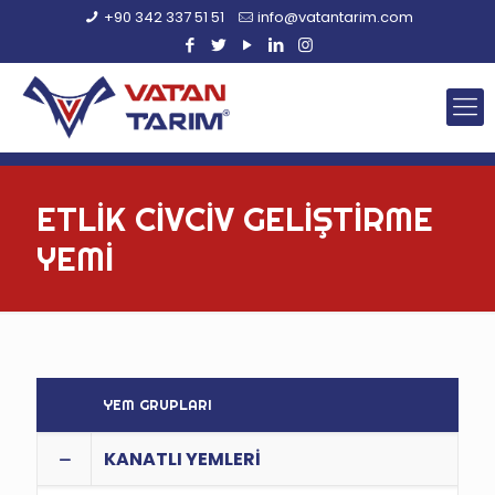
+90 342 337 51 51
info@vatantarim.com
ETLİK CİVCİV GELİŞTİRME
YEMİ
YEM GRUPLARI
KANATLI YEMLERİ