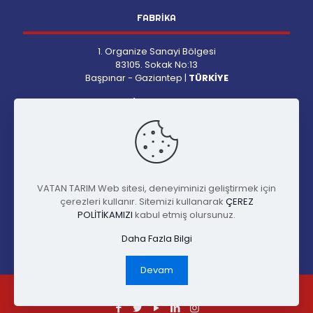
FABRİKA
1. Organize Sanayi Bölgesi
83105. Sokak No:13
Başpınar - Gaziantep |
TÜRKİYE
Pazartesi-Cuma:
09:00-18:00
Cumartesi:
09:00-13:00
İLETİŞİM
VATAN TARIM Web sitesi, deneyiminizi geliştirmek için
Telefon
: +90 342 337 51 51
çerezleri kullanır. Sitemizi kullanarak
ÇEREZ
Faks
: +90 342 337 51 54
POLİTİKAMIZI
kabul etmiş olursunuz.
Mail
: info@vatantarim.com
Daha Fazla Bilgi
Facebook
Twitter
Instagram
LinkedIn
Devam
© 2021 VATAN TARIM | Tüm Hakları Saklıdır.