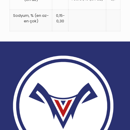
Sodyum, % (en az-
0,15-
en çok)
0,30