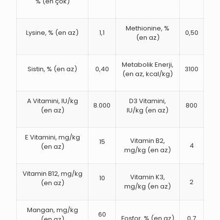
% (en çok)
Methionine, %
Lysine, % (en az)
1,1
0,50
(en az)
Metabolik Enerji,
Sistin, % (en az)
0,40
3100
(en az, kcal/kg)
A Vitamini, IU/kg
D3 Vitamini,
8.000
800
(en az)
IU/kg (en az)
E Vitamini, mg/kg
Vitamin B2,
15
4
(en az)
mg/kg (en az)
Vitamin B12, mg/kg
Vitamin K3,
10
2
(en az)
mg/kg (en az)
Mangan, mg/kg
60
Fosfor, % (en az)
0,7
(en az)