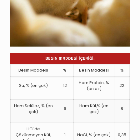
BESİN MADDESİ İÇERİĞİ:
Besin Maddesi
%
Besin Maddesi
%
Ham Protein, %
Su, % (en çok)
12
22
(en az)
Ham Selüloz, % (en
Ham Kül,% (en
6
8
çok)
çok)
HCl'de
Çözünmeyen Kül,
1
NaCl, % (en çok)
0,35