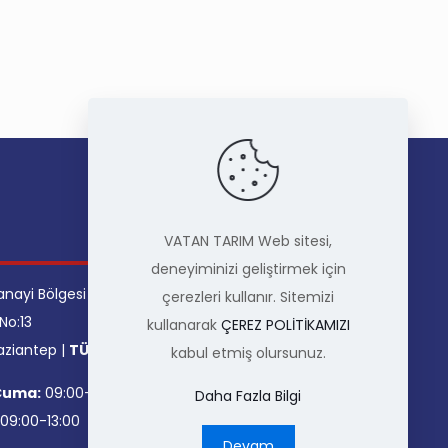
İLETİŞİM
VATAN TARIM Web sitesi,
deneyiminizi geliştirmek için
anayi Bölgesi
Telefon
: +90 342 337 51 51
çerezleri kullanır. Sitemizi
No:13
Faks
: +90 342 337 51 54
kullanarak
ÇEREZ POLİTİKAMIZI
aziantep |
TÜRKİYE
Mail
: info@vatantarim.com
kabul etmiş olursunuz.
Facebook
Twitter
Instagram
LinkedIn
Cuma:
09:00-18:00
Daha Fazla Bilgi
09:00-13:00
Devam