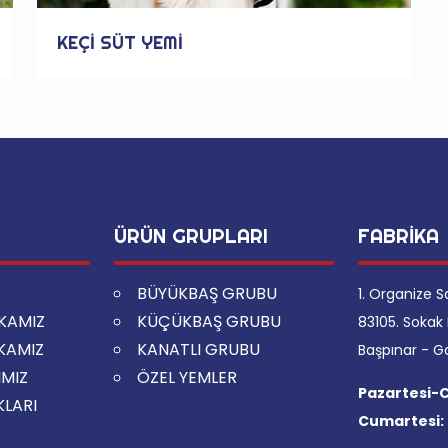
KEÇİ SÜT YEMİ
ÜRÜN GRUPLARI
FABRİKA
BÜYÜKBAŞ GRUBU
1. Organize S
İKAMIZ
KÜÇÜKBAŞ GRUBU
83105. Sokak 
İKAMIZ
KANATLI GRUBU
Başpınar - G
IMIZ
ÖZEL YEMLER
Pazartesi-
KLARI
Cumartesi: