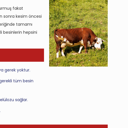
turmuş fakat
en sonra kesim öncesi
çeriğinde tamamı
i besinlerin hepsini
ya gerek yoktur.
ı gerekli tüm besin
elülozu sağlar.
.