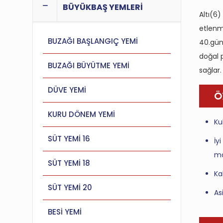
BÜYÜKBAŞ YEMLERİ
Altı(6
etlenm
BUZAĞI BAŞLANGIÇ YEMİ
40.gün
doğal p
BUZAĞI BÜYÜTME YEMİ
sağlar.
DÜVE YEMİ
Ö
KURU DÖNEM YEMİ
Ku
SÜT YEMİ 16
İy
ma
SÜT YEMİ 18
Ka
SÜT YEMİ 20
As
BESİ YEMİ