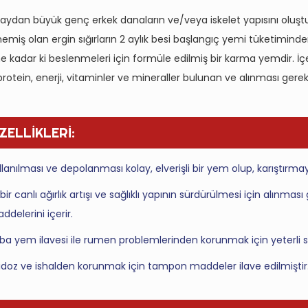
) aydan büyük genç erkek danaların ve/veya iskelet yapısını oluş
emiş olan ergin sığırların 2 aylık besi başlangıç yemi tüketimind
e kadar ki beslenmeleri için formüle edilmiş bir karma yemdir. İ
rotein, enerji, vitaminler ve mineraller bulunan ve alınması gerekl
ZELLİKLERİ:
llanılması ve depolanması kolay, elverişli bir yem olup, karıştırma
i bir canlı ağırlık artışı ve sağlıklı yapının sürdürülmesi için alınmas
ddelerini içerir.
ba yem ilavesi ile rumen problemlerinden korunmak için yeterli s
idoz ve ishalden korunmak için tampon maddeler ilave edilmiştir