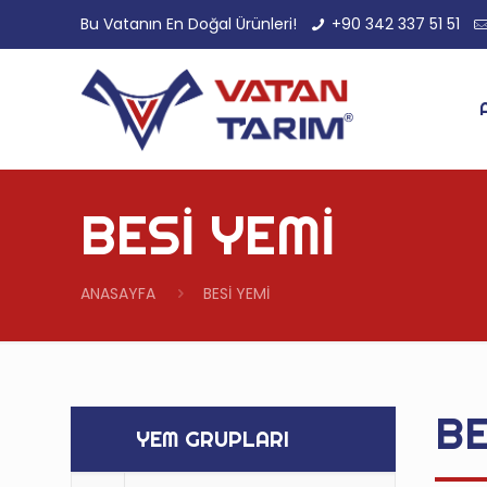
Bu Vatanın En Doğal Ürünleri!
+90 342 337 51 51
BESİ YEMİ
ANASAYFA
BESİ YEMİ
BE
YEM GRUPLARI