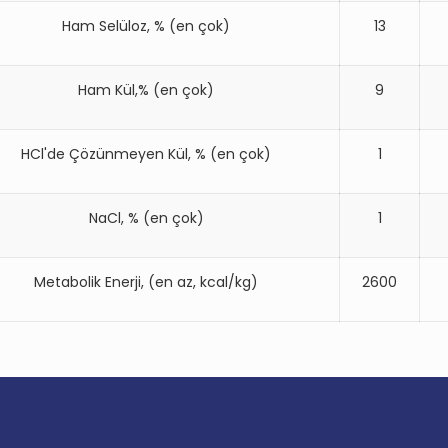
Ham Selüloz, % (en çok)
13
Ham Kül,% (en çok)
9
HCl'de Çözünmeyen Kül, % (en çok)
1
NaCl, % (en çok)
1
Metabolik Enerji, (en az, kcal/kg)
2600