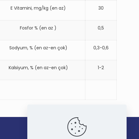
E Vitamini, mg/kg (en az)
30
Fosfor % (en az )
0,5
Sodyum, % (en az-en çok)
0,3-0,6
Kalsiyum, % (en az-en çok)
1-2