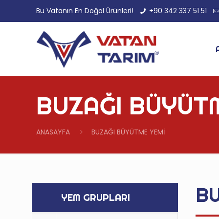
Bu Vatanın En Doğal Ürünleri!
+90 342 337 51 51
BUZAĞI BÜYÜT
ANASAYFA
BUZAĞI BÜYÜTME YEMİ
BU
YEM GRUPLARI