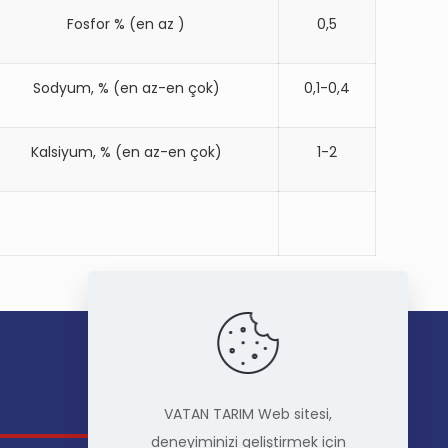
Fosfor % (en az )
0,5
Sodyum, % (en az-en çok)
0,1-0,4
Kalsiyum, % (en az-en çok)
1-2
İLETİŞİM
VATAN TARIM Web sitesi,
deneyiminizi geliştirmek için