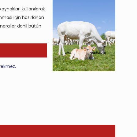
kaynakları kullanılarak
anması için hazırlanan
eraller dahil bütün
erekmez.