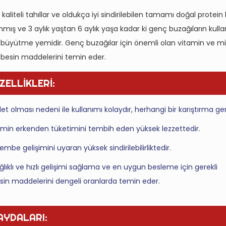
kaliteli tahıllar ve oldukça iyi sindirilebilen tamamı doğal protein 
nmış ve 3 aylık yaştan 6 aylık yaşa kadar ki genç buzağıların kull
büyütme yemidir. Genç buzağılar için önemli olan vitamin ve min
i besin maddelerini temin eder.
ZELLİKLERİ:
let olması nedeni ile kullanımı kolaydır, herhangi bir karıştırma g
min erkenden tüketimini tembih eden yüksek lezzettedir.
kembe gelişimini uyaran yüksek sindirilebilirliktedir.
ğlıklı ve hızlı gelişimi sağlama ve en uygun besleme için gerekli
sin maddelerini dengeli oranlarda temin eder.
AYDALARI: