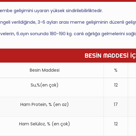
kembe gelişimini uyaran yüksek sindirilebilirliktedir.
ngeli verildiğinde, 3-6 ayları arası meme gelişiminin düzenli gel
velerin, 6.ayın sonunda 180-190 kg. canlı ağırlığa gelmelerini sağla
BESİN MADDESİ İÇ
Besin Maddesi
%
Su,%(en çok)
12
Ham Protein, % (en az)
17
Ham Selüloz, % (en çok)
12