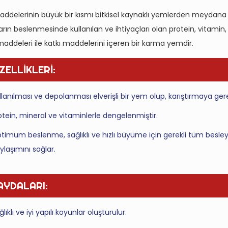
delerinin büyük bir kısmı bitkisel kaynaklı yemlerden meydana
rın beslenmesinde kullanılan ve ihtiyaçları olan protein, vitamin,
maddeleri ile katkı maddelerini içeren bir karma yemdir.
ZELLİKLERİ:
llanılması ve depolanması elverişli bir yem olup, karıştırmaya ger
otein, mineral ve vitaminlerle dengelenmiştir.
timum beslenme, sağlıklı ve hızlı büyüme için gerekli tüm besleyi
ylaşımını sağlar.
AYDALARI:
ğlıklı ve iyi yapılı koyunlar oluşturulur.