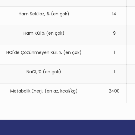
Ham Selüloz, % (en çok)
14
Ham Kül,% (en çok)
9
HCl'de Çözünmeyen Kül, % (en çok)
1
NaCl, % (en çok)
1
Metabolik Enerji, (en az, kcal/kg)
2400