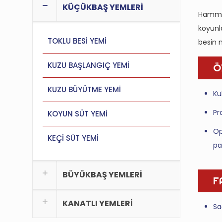
KÜÇÜKBAŞ YEMLERİ
Hammad
koyunla
TOKLU BESİ YEMİ
besin 
KUZU BAŞLANGIÇ YEMİ
Ö
KUZU BÜYÜTME YEMİ
Ku
Pr
KOYUN SÜT YEMİ
Op
KEÇİ SÜT YEMİ
pa
BÜYÜKBAŞ YEMLERİ
F
KANATLI YEMLERİ
Sa