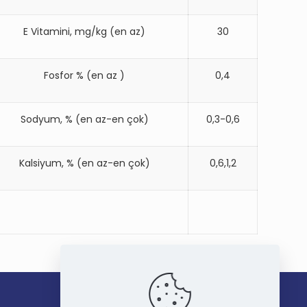
E Vitamini, mg/kg (en az)
30
Fosfor % (en az )
0,4
Sodyum, % (en az-en çok)
0,3-0,6
Kalsiyum, % (en az-en çok)
0,6,1,2