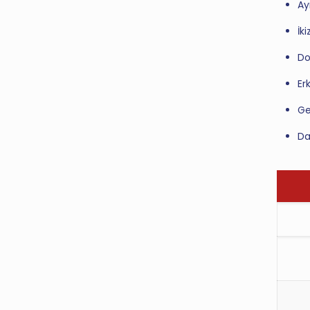
Ay
İki
Do
Er
Ge
Da