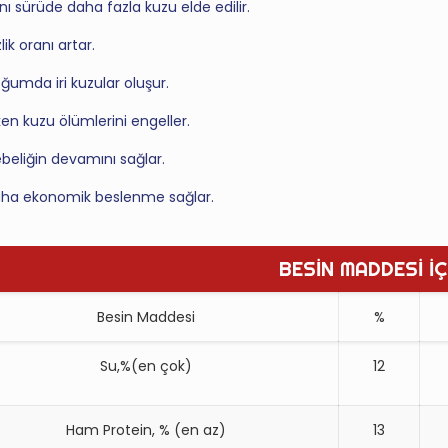
nı sürüde daha fazla kuzu elde edilir.
zlik oranı artar.
ğumda iri kuzular oluşur.
ken kuzu ölümlerini engeller.
beliğin devamını sağlar.
ha ekonomik beslenme sağlar.
BESİN MADDESİ İÇ
Besin Maddesi
%
Su,%(en çok)
12
Ham Protein, % (en az)
13