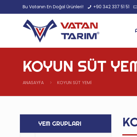
Bu Vatanın En Doğal Ürünleri!
+90 342 337 51 51
KOYUN SÜT YE
ANASAYFA
KOYUN SÜT YEMİ
KO
YEM GRUPLARI