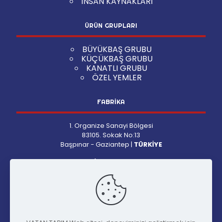
İNSAN KAYNAKLARI
ÜRÜN GRUPLARI
BÜYÜKBAŞ GRUBU
KÜÇÜKBAŞ GRUBU
KANATLI GRUBU
ÖZEL YEMLER
FABRİKA
1. Organize Sanayi Bölgesi
83105. Sokak No:13
Başpınar - Gaziantep |
TÜRKİYE
Pazartesi-Cuma:
09:00-18:00
Cumartesi:
09:00-13:00
İLETİŞİM