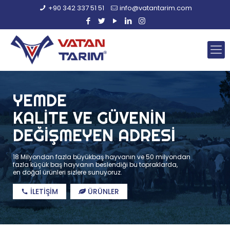
+90 342 337 51 51
info@vatantarim.com
YEMDE
KALİTE VE GÜVENİN
DEĞİŞMEYEN ADRESİ
18 Milyondan fazla büyükbaş hayvanın ve 50 milyondan
fazla küçük baş hayvanın beslendiği bu topraklarda,
en doğal ürünleri sizlere sunuyoruz.
İLETİŞİM
ÜRÜNLER
call