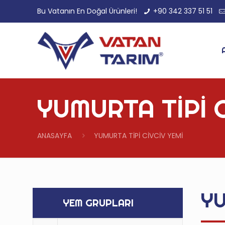
Bu Vatanın En Doğal Ürünleri!
+90 342 337 51 51
YUMURTA TİPİ C
ANASAYFA
YUMURTA TİPİ CİVCİV YEMİ
YU
YEM GRUPLARI