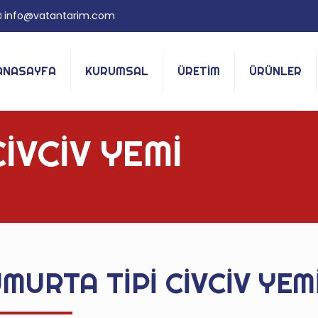
info@vatantarim.com
ANASAYFA
KURUMSAL
ÜRETİM
ÜRÜNLER
İVCİV YEMİ
MURTA TİPİ CİVCİV YEM