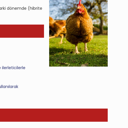
arki dönemde (hibrite
lerleticilerle
llanılarak