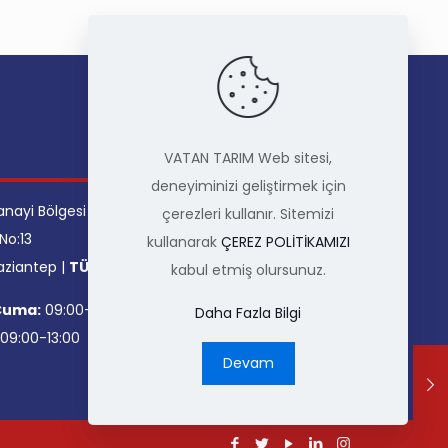
İLETİŞİM
VATAN TARIM Web sitesi,
deneyiminizi geliştirmek için
anayi Bölgesi
Telefon
: +90 342 337 51 51
çerezleri kullanır. Sitemizi
No:13
Faks
: +90 342 337 51 54
kullanarak
ÇEREZ POLİTİKAMIZI
aziantep |
TÜRKİYE
Mail
: info@vatantarim.com
kabul etmiş olursunuz.
Facebook
Twitter
Instagram
LinkedIn
Cuma:
09:00-18:00
Daha Fazla Bilgi
09:00-13:00
Devam