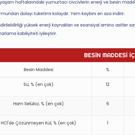
k yaşam haftalarındaki yumurtacı civcivlerin enerji ve besin maddes
rmundan dolayı tüketimi kolaydır. Yem kaybını en aza indirir.
ndirilebilirliği yüksek enerji kaynakları ve esansiyal amino asitle
rarlama kabiliyiteti iyileştirir.
BESİN MADDESİ İÇ
Besin Maddesi
%
Su, % (en çok)
12
Ham Selüloz, % (en çok)
6
HCl'de Çözünmeyen Kül, % (en çok)
1