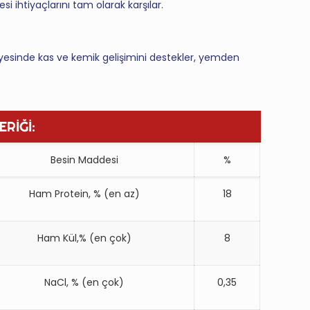
i ihtiyaçlarını tam olarak karşılar.
r sayesinde kas ve kemik gelişimini destekler, yemden
ERİĞİ:
Besin Maddesi
%
Ham Protein, % (en az)
18
Ham Kül,% (en çok)
8
NaCl, % (en çok)
0,35