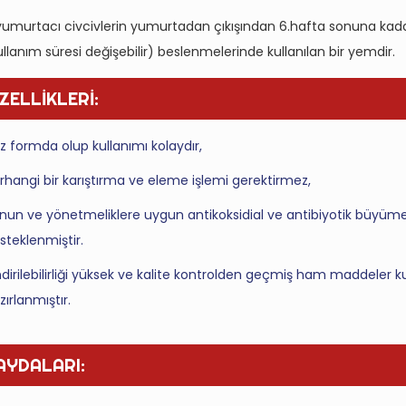
 yumurtacı civcivlerin yumurtadan çıkışından 6.hafta sonuna kad
llanım süresi değişebilir) beslenmelerinde kullanılan bir yemdir.
ZELLİKLERİ:
z formda olup kullanımı kolaydır,
rhangi bir karıştırma ve eleme işlemi gerektirmez,
nun ve yönetmeliklere uygun antikoksidial ve antibiyotik büyüme i
steklenmiştir.
ndirilebilirliği yüksek ve kalite kontrolden geçmiş ham maddeler ku
zırlanmıştır.
AYDALARI: