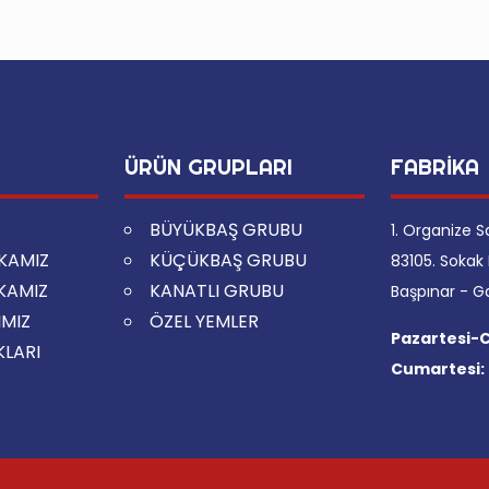
ÜRÜN GRUPLARI
FABRİKA
BÜYÜKBAŞ GRUBU
1. Organize S
İKAMIZ
KÜÇÜKBAŞ GRUBU
83105. Sokak 
İKAMIZ
KANATLI GRUBU
Başpınar - G
IMIZ
ÖZEL YEMLER
Pazartesi-
KLARI
Cumartesi: