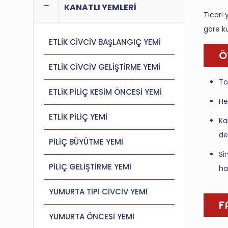
KANATLI YEMLERİ
Ticari
göre ku
ETLİK CİVCİV BAŞLANGIÇ YEMİ
Ö
ETLİK CİVCİV GELİŞTİRME YEMİ
To
ETLİK PİLİÇ KESİM ÖNCESİ YEMİ
He
ETLİK PİLİÇ YEMİ
Ka
de
PİLİÇ BÜYÜTME YEMİ
Si
PİLİÇ GELİŞTİRME YEMİ
ha
YUMURTA TİPİ CİVCİV YEMİ
F
YUMURTA ÖNCESİ YEMİ