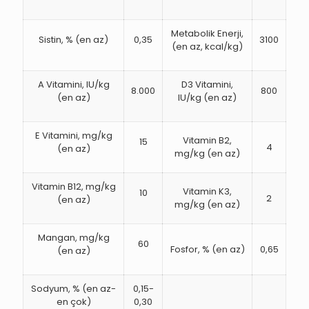
Metabolik Enerji,
Sistin, % (en az)
0,35
3100
(en az, kcal/kg)
A Vitamini, IU/kg
D3 Vitamini,
8.000
800
(en az)
IU/kg (en az)
E Vitamini, mg/kg
Vitamin B2,
15
4
(en az)
mg/kg (en az)
Vitamin B12, mg/kg
Vitamin K3,
10
2
(en az)
mg/kg (en az)
Mangan, mg/kg
60
Fosfor, % (en az)
0,65
(en az)
Sodyum, % (en az-
0,15-
en çok)
0,30