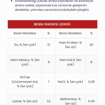
Sindirilebilirliği yüksek enerji kaynakları ve esansiyal
amino asitler sayesinde kas ve kemik gelişimini
destekler, yemden yararlama kabiliyiteti iyileştirir.
BESİN MADDESİ İÇERİĞİ:
Besin Maddesi
%
Besin Maddesi
%
Ham Protein, %
Su, % (en çok)
12
20
(en az)
Ham Selüloz, % (en
Ham Kül,% (en
6
8
çok)
çok)
HCl'de
Çözünmeyen Kül,
1
NaCl, % (en çok)
0,35
% (en çok)
Methionine, %
Lysine, % (en az)
1,0
0,40
(en az)