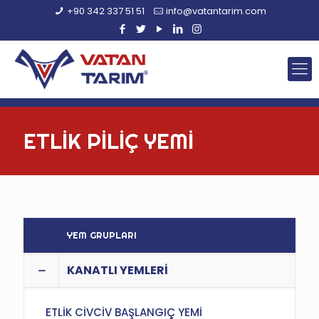
+90 342 337 51 51
info@vatantarim.com
ETLİK PİLİÇ YEMİ
YEM GRUPLARI
KANATLI YEMLERİ
ETLİK CİVCİV BAŞLANGIÇ YEMİ