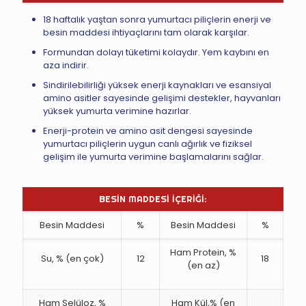
18 haftalık yaştan sonra yumurtacı piliçlerin enerji ve
besin maddesi ihtiyaçlarını tam olarak karşılar.
Formundan dolayı tüketimi kolaydır. Yem kaybını en
aza indirir.
Sindirilebilirliği yüksek enerji kaynakları ve esansiyal
amino asitler sayesinde gelişimi destekler, hayvanları
yüksek yumurta verimine hazırlar.
Enerji-protein ve amino asit dengesi sayesinde
yumurtacı piliçlerin uygun canlı ağırlık ve fiziksel
gelişim ile yumurta verimine başlamalarını sağlar.
BESİN MADDESİ İÇERİĞİ:
Besin Maddesi
%
Besin Maddesi
%
Ham Protein, %
Su, % (en çok)
12
18
(en az)
Ham Selüloz, %
Ham Kül,% (en