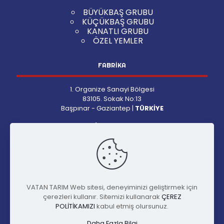
BÜYÜKBAŞ GRUBU
KÜÇÜKBAŞ GRUBU
KANATLI GRUBU
ÖZEL YEMLER
FABRİKA
1. Organize Sanayi Bölgesi
83105. Sokak No:13
Başpınar - Gaziantep |
TÜRKİYE
Pazartesi-Cuma:
09:00-18:00
Cumartesi:
09:00-13:00
İLETİŞİM
VATAN TARIM Web sitesi, deneyiminizi geliştirmek için
Telefon
: +90 342 337 51 51
çerezleri kullanır. Sitemizi kullanarak
ÇEREZ
Faks
: +90 342 337 51 54
POLİTİKAMIZI
kabul etmiş olursunuz.
Mail
: info@vatantarim.com
Daha Fazla Bilgi