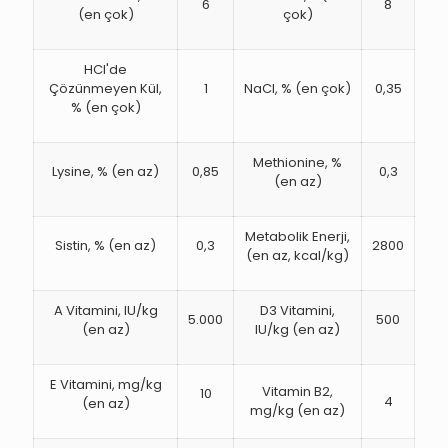
6
8
(en çok)
çok)
HCl'de
Çözünmeyen Kül,
1
NaCl, % (en çok)
0,35
% (en çok)
Methionine, %
Lysine, % (en az)
0,85
0,3
(en az)
Metabolik Enerji,
Sistin, % (en az)
0,3
2800
(en az, kcal/kg)
A Vitamini, IU/kg
D3 Vitamini,
5.000
500
(en az)
IU/kg (en az)
E Vitamini, mg/kg
Vitamin B2,
10
4
(en az)
mg/kg (en az)