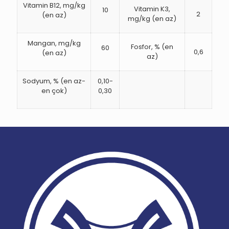
Vitamin B12, mg/kg
Vitamin K3,
10
2
(en az)
mg/kg (en az)
Mangan, mg/kg
Fosfor, % (en
60
0,6
(en az)
az)
Sodyum, % (en az-
0,10-
en çok)
0,30