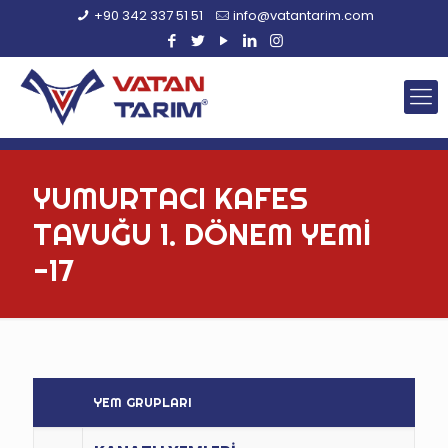
+90 342 337 51 51
info@vatantarim.com
YUMURTACI KAFES
TAVUĞU 1. DÖNEM YEMİ
-17
YEM GRUPLARI