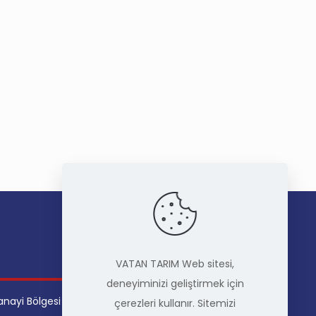
İLETİŞİM
VATAN TARIM Web sitesi,
deneyiminizi geliştirmek için
anayi Bölgesi
Telefon
: +90 342 337 51 51
çerezleri kullanır. Sitemizi