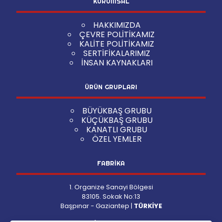
KURUMSAL
HAKKIMIZDA
ÇEVRE POLİTİKAMIZ
KALİTE POLİTİKAMIZ
SERTİFİKALARIMIZ
İNSAN KAYNAKLARI
ÜRÜN GRUPLARI
BÜYÜKBAŞ GRUBU
KÜÇÜKBAŞ GRUBU
KANATLI GRUBU
ÖZEL YEMLER
FABRİKA
1. Organize Sanayi Bölgesi
83105. Sokak No:13
Başpınar - Gaziantep |
TÜRKİYE