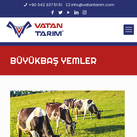
+90 342 337 51 51
info@vatantarim.com
BÜYÜKBAŞ YEMLER